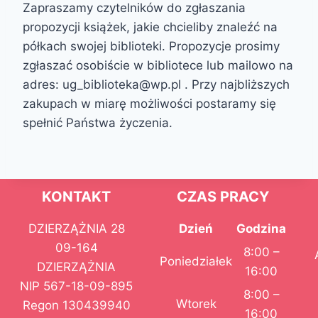
Zapraszamy czytelników do zgłaszania
propozycji książek, jakie chcieliby znaleźć na
półkach swojej biblioteki. Propozycje prosimy
zgłaszać osobiście w bibliotece lub mailowo na
adres: ug_biblioteka@wp.pl . Przy najbliższych
zakupach w miarę możliwości postaramy się
spełnić Państwa życzenia.
KONTAKT
CZAS PRACY
DZIERZĄŻNIA 28
Dzień
Godzina
09-164
8:00 –
Poniedziałek
DZIERZĄŻNIA
16:00
NIP 567-18-09-895
8:00 –
Wtorek
Regon 130439940
16:00