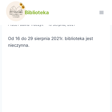
Przejdź
do
Urlop
Biblioteka
treści
Przez
Paulina Traczyk
19 sierpnia, 2021
Od 16 do 29 sierpnia 2021r. biblioteka jest
nieczynna.