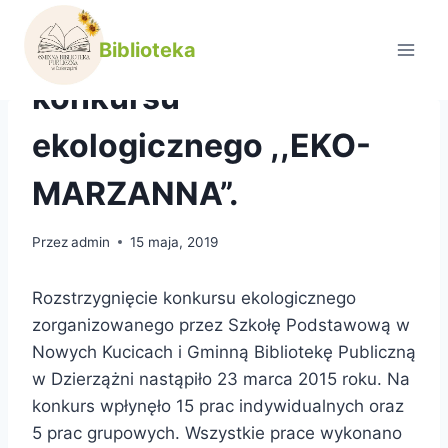
Przejdź
do
Rozstrzygnięcie
Biblioteka
treści
konkursu
ekologicznego ,,EKO-
MARZANNA”.
Przez
admin
15 maja, 2019
Rozstrzygnięcie konkursu ekologicznego
zorganizowanego przez Szkołę Podstawową w
Nowych Kucicach i Gminną Bibliotekę Publiczną
w Dzierzążni nastąpiło 23 marca 2015 roku. Na
konkurs wpłynęło 15 prac indywidualnych oraz
5 prac grupowych. Wszystkie prace wykonano