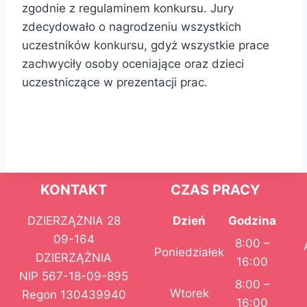
zgodnie z regulaminem konkursu. Jury
zdecydowało o nagrodzeniu wszystkich
uczestników konkursu, gdyż wszystkie prace
zachwyciły osoby oceniające oraz dzieci
uczestniczące w prezentacji prac.
KONTAKT
CZAS PRACY
DZIERZĄŻNIA 28
Dzień
Godzina
09-164
8:00 –
Poniedziałek
DZIERZĄŻNIA
16:00
NIP 567-18-09-895
8:00 –
Wtorek
Regon 130439940
16:00