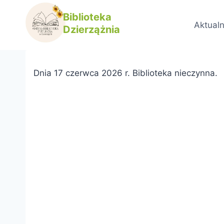
Przejdź
Biblioteka
Informacja
do
Aktualn
Dzierzążnia
treści
Przez
Paulina Traczyk
16 czerwca, 2026
Dnia 17 czerwca 2026 r. Biblioteka nieczynna.