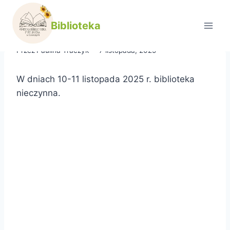
Przejdź
do
Informacja
Biblioteka
treści
Przez
Paulina Traczyk
7 listopada, 2025
W dniach 10-11 listopada 2025 r. biblioteka
nieczynna.