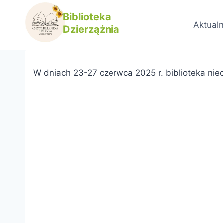
Przejdź
Biblioteka
Informacja
do
Aktualn
Dzierzążnia
treści
Przez
Paulina Traczyk
17 czerwca, 2025
W dniach 23-27 czerwca 2025 r. biblioteka nie