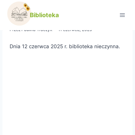
Przejdź
do
Biblioteka nieczynna
Biblioteka
treści
Przez
Paulina Traczyk
11 czerwca, 2025
Dnia 12 czerwca 2025 r. biblioteka nieczynna.